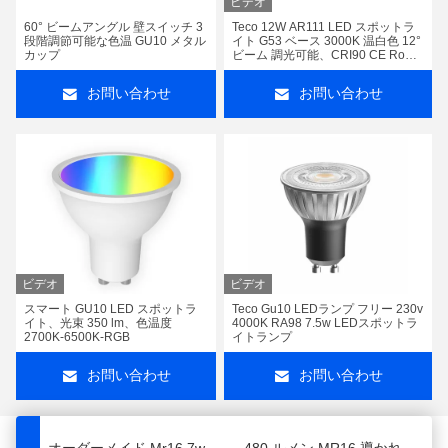
ビデオ
60° ビームアングル 壁スイッチ 3
Teco 12W AR111 LED スポットラ
段階調節可能な色温 GU10 メタル
イト G53 ベース 3000K 温白色 12°
カップ
ビーム 調光可能、CRI90 CE RoHS
認証
お問い合わせ
お問い合わせ
ビデオ
ビデオ
24度ビームアングル ES111 電球 3000k Ra90 230v ES111 GU10 導かれたスポットライト
3.5ワット 小型グー10 導かれた電球 3000K RA90 ミニスポットライト 36度の光角
スマート GU10 LED スポットラ
Teco Gu10 LEDランプ フリー 230v
イト、光束 350 lm、色温度
4000K RA98 7.5w LEDスポットラ
天然白色 PAR20 導かれた電球 8w 15度 4000k E27 スクリューベース PAR 20 電球
テコ 12 度光線角度 ES111 ランプ 4000K Ra90 230v 導かれたスポットライト ランプ Gu10 ベース
2700K-6500K-RGB
イトランプ
20度 3200lm PAR30 スポットライト ランプ 32W 4000k ホットホワイト カラー フリー 導かれた ライト
2700k ホットホワイト PAR20 導かれた 電球 暗調 8w 36度 E27 スクリューベーススポットライト 電球
お問い合わせ
お問い合わせ
室内 PAR30 導かれたスポットライト 2700k ホワイト 36度 230V 20W ランプ 長寿命
PAR20 スポット電球 8w 36度 3000k E27 トリアックディミング PAR 20 導かれた電球
オーダーメイド Mr16 7w LED電球 36度 3000k 点滅点滅点滅点滅点灯 暖かい白
480 ルメン MR16 導かれた 暗調電球 36 度 2700K Gu5.3 明るい照明のために