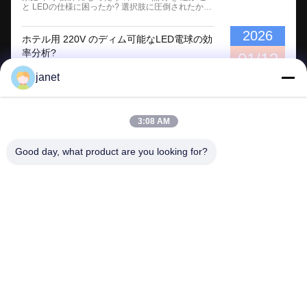
に12Vディム可能なLED電球を正しく設置する方法
と LEDの仕様に困ったか? 選択肢に圧倒されたか?
を説明します.信頼性の高い結果を得...
ジャルガンを明確で実行可能な決断に変えましょう.
部屋の機能,明るさ (ルメン[^1]),色温 (CCT[^3]
2026
2700~4000K),CRI[^2] ≥90,光束の角度,ディミング互
ホテル用 220V のディム可能なLED電球の効
換性,点滅制御,効率 (lm/W) によりLEDを選択する.信
率分析?
頼性の高い寿命データ. LED照明 ホーム オフィスガ
01/12
イド シンプルなステップに分けます 種類,効率の数
ホテル用 220V のディム可能なLED電球の効率分
学,設置のヒントです 空間が美しく快適で お金を節
janet
析? 薄暗いホテルの部屋に 足を踏み入れたことはあ
約できるようにします LED ライト の 種類 を 理解
りますか? 気分が悪いので エネルギーも快適さも無
する 電球,パネル,スト...
駄にします? 従来の電球は電力を消費し 早く点滅し
費用が上がります 220Vのディム可能なLED電球は,
白熱電球に比べて 75%のエネルギー節約を可能にし
3:08 AM
ます.ホテルの雰囲気に調整可能な照明を提供しなが
ら 25 倍も長く持続する. エネルギー効率のキーワー
ドのホテルでのディム可能なLED電球 この電球が
Good day, what product are you looking for?
ホテルの業務に 本当に何を意味するのか 古い照明
の頭痛や なぜ電球を切り替えたら 時間を節約でき
るのか 調べてみましょう ホテルの照明のため...
Huizhou henhui electronics technology Co.,
Ltd.
sales@tecolux.com
0086-13631936533
広東省,中国,ヒュイ州市