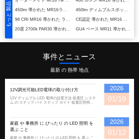
450lm 導かれた MR16ランプ GU5.3ベース 4000K 導かれたスポットライト電球 12V 24度
450lm ディムブルスポットライトランプ MR16ランプ 3000K 12V 24度ビームアングル 長寿命
もっと 製品
98 CRI MR16 導かれた ランプ GU5.3 ベースタイプ 450lm 2700K 24度 MR16 スポットライト ランプ
CE認定 導かれた MR16 暗調電球 10度 2700K 導かれたスポットライト 室内 GU5.3 ベース
20度 2700k PAR30 導かれたスポットライト 230V 22W 調節可能点滅式 PAR30電球
GU4 ベース MR11 導かれた 電球 12 ボルト 3000K 暗調可能な 36 度光角
テコ Ra90 12V MR11 導かれた 電球 鋳型アルミニウム 3000K 調度調整可能な36度のビーム角度
36度 230V PAR30 導かれたスポットライト 4000k 自然白色 アンチフラッカー 導かれた電球 PAR 30
2000lm ショートネック 導かれた PAR30 ランプ 4000k ホットホワイト 36度 20W 導かれたスポットライト
230V 20W PAR30 導かれた スポットライト
室内 PAR30 導かれたスポットライト 2700k ホワイト 36度 230V 20W ランプ 長寿命
PAR20 スポット電球 8w 36度 3000k E27 トリアックディミング PAR 20 導かれた電球
事件とニュース
20度 3200lm PAR30 スポットライト ランプ 32W 4000k ホットホワイト カラー フリー 導かれた ライト
2700k ホットホワイト PAR20 導かれた 電球 暗調 8w 36度 E27 スクリューベーススポットライト 電球
天然白色 PAR20 導かれた電球 8w 15度 4000k E27 スクリューベース PAR 20 電球
テコ 12 度光線角度 ES111 ランプ 4000K Ra90 230v 導かれたスポットライト ランプ Gu10 ベース
最新 の 熱帯 地点
24度ビームアングル ES111 電球 3000k Ra90 230v ES111 GU10 導かれたスポットライト
3.5ワット 小型グー10 導かれた電球 3000K RA90 ミニスポットライト 36度の光角
2026
オーダーメイド Mr16 7w LED電球 36度 3000k 点滅点滅点滅点滅点灯 暖かい白
480 ルメン MR16 導かれた 暗調電球 36 度 2700K Gu5.3 明るい照明のために
12V調光可能LED電球の取り付け方
01/19
450lm 導かれた MR16ランプ GU5.3ベース 4000K 導かれたスポットライト電球 12V 24度
450lm ディムブルスポットライトランプ MR16ランプ 3000K 12V 24度ビームアングル 長寿命
12V ディムブル LED 電球の設置方法 低電圧 システ
ム の ステップ バイ ステップ ガイド 低電圧照明プ
ロジェクトでは,高いエネルギーコスト,点滅するラ
98 CRI MR16 導かれた ランプ GU5.3 ベースタイプ 450lm 2700K 24度 MR16 スポットライト ランプ
CE認定 導かれた MR16 暗調電球 10度 2700K 導かれたスポットライト 室内 GU5.3 ベース
イト,互換性のないディマーが一般的な挫折である.
多くの商用およびモバイル環境,例えばRV,ボート,ネ
20度 2700k PAR30 導かれたスポットライト 230V 22W 調節可能点滅式 PAR30電球
GU4 ベース MR11 導かれた 電球 12 ボルト 3000K 暗調可能な 36 度光角
ットワーク外の建物,12V システムに依存する LED
2026
家庭 や 事務所 に ぴったり の LED 照明 を
ディスプレイは,LEDの不適切な設置が性能問題につ
ながることが多い. 適切に設置された12V 調節可能
選ぶ こと
01/12
なLED電球エネルギー消費を最大ハロゲンや白熱代
替物と比較して80%このガイドでは,低電圧システム
家庭 や 事務所 に ぴったり の LED 照明 を 選ぶ こ